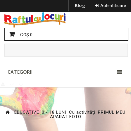
Blog
Autentificare
COŞ
0
CATEGORII
>
>
>
>
EDUCATIVE
0 - 18 LUNI
Cu activități
PRIMUL MEU
APARAT FOTO