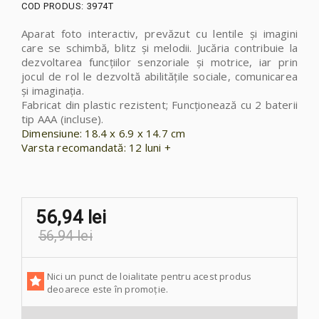
COD PRODUS:
3974T
Aparat foto interactiv, prevăzut cu lentile și imagini
care se schimbă, blitz
și melodii.
Jucăria contribuie la
dezvoltarea funcțiilor senzoriale și motrice, iar prin
jocul de rol le dezvoltă abilitățile sociale, comunicarea
și imaginația.
Fabricat din plastic rezistent; Funcționează cu 2 baterii
tip AAA (incluse).
Dimensiune:
18.4 x 6.9 x 14.7 cm
Varsta recomandată:
12 luni +
56,94 lei
56,94 lei
Nici un punct de loialitate pentru acest produs
deoarece este în promoție.