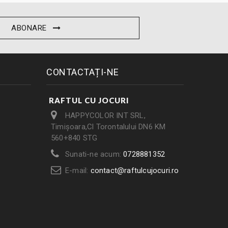
ABONARE
CONTACTAȚI-NE
RAFTUL CU JOCURI
HAPPYCOLOR INT SRL,
Timișoara,Cl Torontalului DN6 KM
560+840 STG
Sunati-ne acum:
0728881352
E-mail:
contact@raftulcujocuri.ro