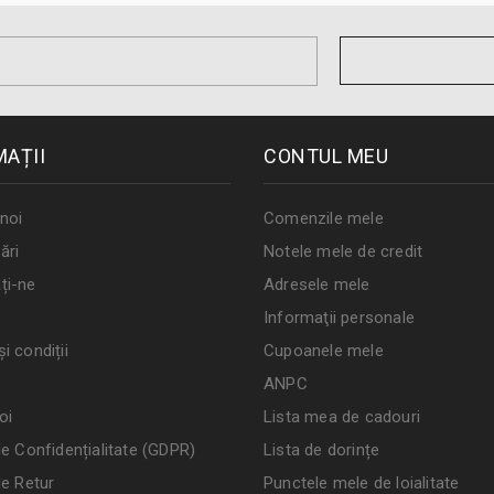
MAȚII
CONTUL MEU
noi
Comenzile mele
ări
Notele mele de credit
ți-ne
Adresele mele
Informaţii personale
i condiții
Cupoanele mele
ANPC
oi
Lista mea de cadouri
de Confidențialitate (GDPR)
Lista de dorințe
de Retur
Punctele mele de loialitate