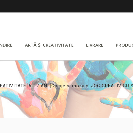
NDIRE
ARTĂ ȘI CREATIVITATE
LIVRARE
PRODU
>
>
>
REATIVITATE
6 - 7 ANI
Colaje și mozaic
JOC CREATIV CU S