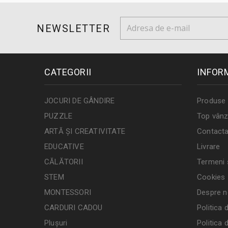
NEWSLETTER
CATEGORII
INFOR
JOCURI DE GÂNDIRE
Produse 
PUZZLE
Top vânz
ARTĂ ȘI CREATIVITATE
Contacta
EDUCATIVE
Livrare
CĂLĂTORII
Termeni ș
STEM
Cookies
MONTESSORI
Despre n
CARDURI CADOU
Politica 
Plușuri
Politica 