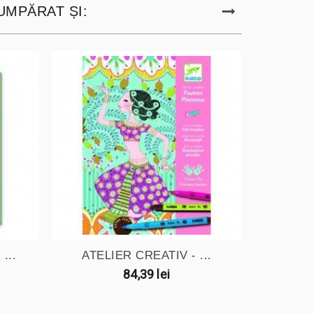
UMPĂRAT ȘI:
...
ATELIER CREATIV - ...
SE
84,39 lei