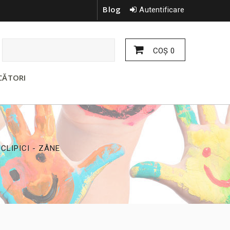
Blog
Autentificare
COŞ
0
CĂTORI
CLIPICI - ZÂNE