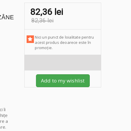
82,36 lei
 ZÂNE
82,36 lei
Nici un punct de loialitate pentru
acest produs deoarece este în
promoție.
Add to my wishlist
 îi
hițe
are a
are.