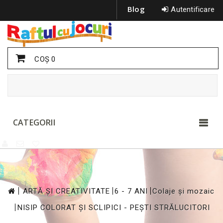
Blog
Autentificare
COŞ
0
CATEGORII
>
>
>
ARTĂ ȘI CREATIVITATE
6 - 7 ANI
Colaje și mozaic
>
NISIP COLORAT ȘI SCLIPICI - PEȘTI STRĂLUCITORI