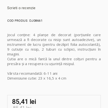
Scrieti o recenzie
COD PRODUS:
DJ08661
Jocul conține: 4 planșe de decorat (porțiunile care
urmează a fi decorate cu nisip sunt autoadezive), un
instrument de lucru (pentru dezlipit folia autocolantă),
9 cutiuțe cu nisip, 2 tuburi cu sclipici, instrucțiuni în
imagini.
Cutia are o mică fantă la unul dintre colțuri pentru a
presăra şi a recupera cu ușurinţă nisipul.
Vârsta recomandată: 6-11 ani
Dimensiune cutie: 23 x 16,5 x 4 cm
85,41 lei