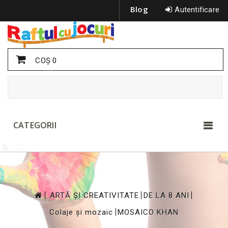
Blog
Autentificare
COŞ
0
CATEGORII
>
>
>
ARTĂ ȘI CREATIVITATE
DE LA 8 ANI
>
Colaje și mozaic
MOSAICO KHAN