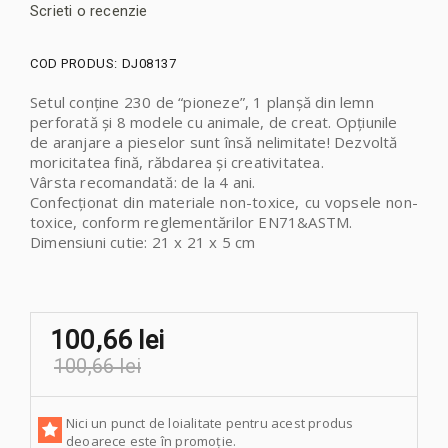
Scrieti o recenzie
COD PRODUS:
DJ08137
Setul conține 230 de “pioneze”, 1 planșă din lemn
perforată și 8 modele cu animale, de creat. Opţiunile
de aranjare a pieselor sunt însă nelimitate! Dezvoltă
moricitatea fină, răbdarea și creativitatea.
Vârsta recomandată: de la 4 ani.
Confecționat din materiale non-toxice, cu vopsele non-
toxice, conform reglementărilor EN71&ASTM.
Dimensiuni cutie: 21 x 21 x 5 cm
100,66 lei
100,66 lei
Nici un punct de loialitate pentru acest produs
deoarece este în promoție.