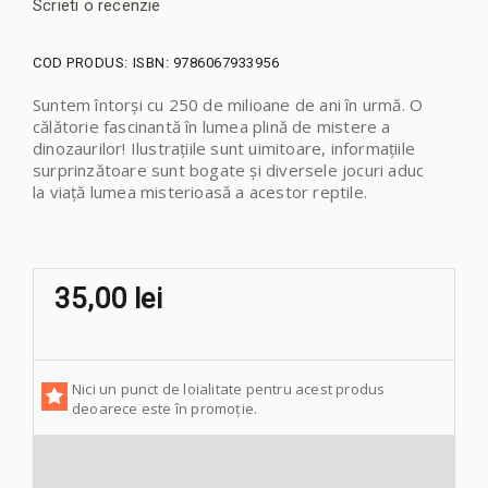
Scrieti o recenzie
COD PRODUS:
ISBN: 9786067933956
Suntem întorși cu 250 de milioane de ani în urmă. O
călătorie fascinantă în lumea plină de mistere a
dinozaurilor! Ilustrațiile sunt uimitoare, informațiile
surprinzătoare sunt bogate și diversele jocuri aduc
la viață lumea misterioasă a acestor reptile.
35,00 lei
Nici un punct de loialitate pentru acest produs
deoarece este în promoție.