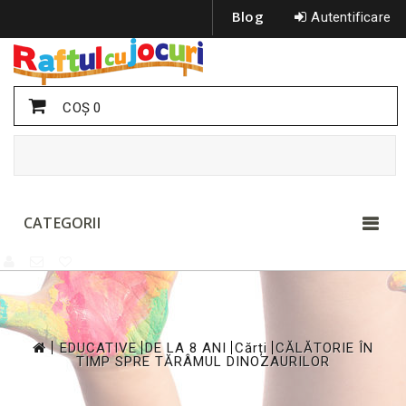
Blog
Autentificare
COŞ
0
CATEGORII
>
>
>
>
EDUCATIVE
DE LA 8 ANI
Cărți
CĂLĂTORIE ÎN
TIMP SPRE TĂRÂMUL DINOZAURILOR