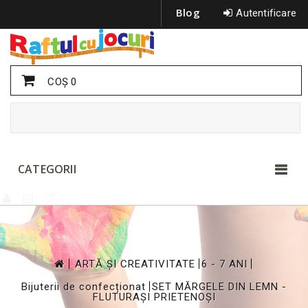
Blog
Autentificare
COŞ
0
CATEGORII
>
>
>
ARTĂ ȘI CREATIVITATE
6 - 7 ANI
>
Bijuterii de confecționat
SET MĂRGELE DIN LEMN -
FLUTURAȘI PRIETENOȘI