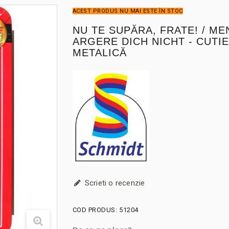
ACEST PRODUS NU MAI ESTE ÎN STOC
NU TE SUPĂRA, FRATE! / M
ARGERE DICH NICHT - CUTIE
METALICĂ
Scrieti o recenzie
COD PRODUS:
51204