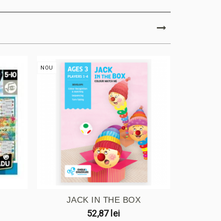
NOU
NOU
.
JACK IN THE BOX
PETR
52,87 lei