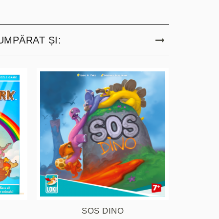
UMPĂRAT ȘI:
SOS DINO
EXTE