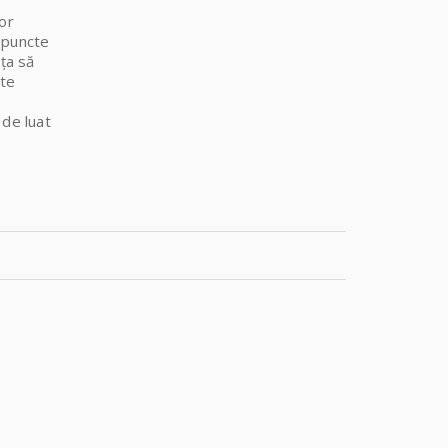
vor
 puncte
ăța să
ste
 de luat