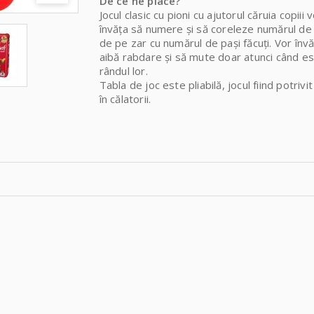
De ce ne place?
Jocul clasic cu pioni cu ajutorul căruia copiii 
învăţa să numere şi să coreleze numărul de
de pe zar cu numărul de paşi făcuţi. Vor înv
aibă rabdare și să mute doar atunci când e
rândul lor.
Tabla de joc este pliabilă, jocul fiind potrivit
în călatorii.