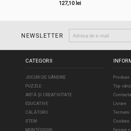
127,10 lei
NEWSLETTER
CATEGORII
INFOR
JOCURI DE GÂNDIRE
Produse 
PUZZLE
Top vânz
ARTĂ ȘI CREATIVITATE
Contacta
EDUCATIVE
Livrare
CĂLĂTORII
Termeni ș
STEM
Cookies
MONTESSORI
Despre n