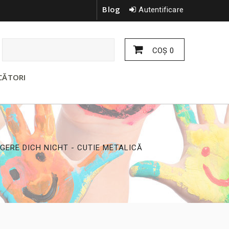
Blog
Autentificare
COŞ
0
CĂTORI
GERE DICH NICHT - CUTIE METALICĂ