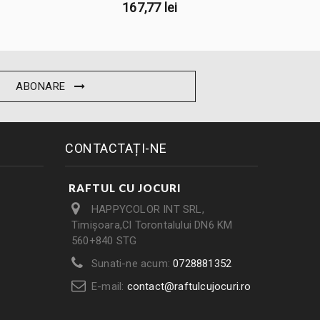
167,77 lei
ABONARE
CONTACTAȚI-NE
RAFTUL CU JOCURI
HAPPYCOLOR INT SRL,
Timișoara,Cl Torontalului DN6 KM
560+840 STG
Sunati-ne acum:
0728881352
E-mail:
contact@raftulcujocuri.ro