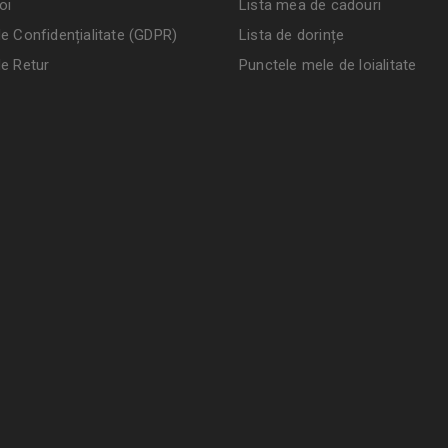
oi
Lista mea de cadouri
de Confidențialitate (GDPR)
Lista de dorințe
de Retur
Punctele mele de loialitate