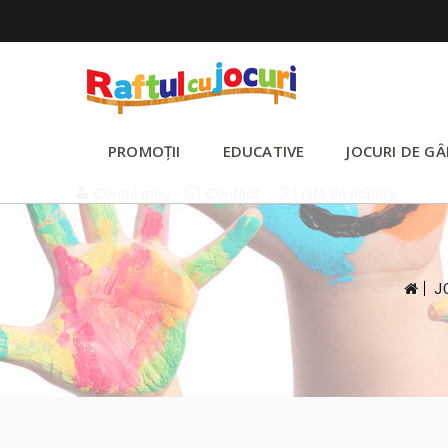
PROMOȚII
EDUCATIVE
JOCURI DE GÂ
Contul meu
Contact
Lista de dorințe
>
J