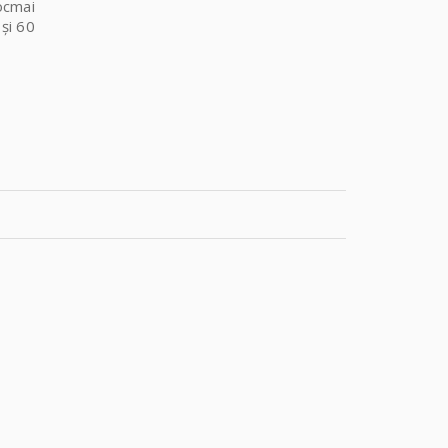
ocmai
 și 60