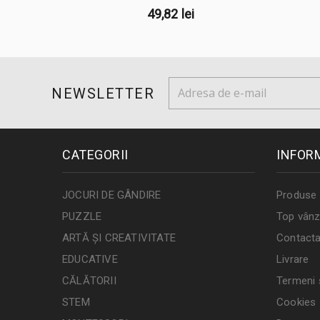
49,82 lei
NEWSLETTER
CATEGORII
INFOR
JOCURI DE GÂNDIRE
Produse 
PUZZLE
Top vânz
ARTĂ ȘI CREATIVITATE
Contacta
EDUCATIVE
Livrare
CĂLĂTORII
Termeni ș
STEM
Cookies