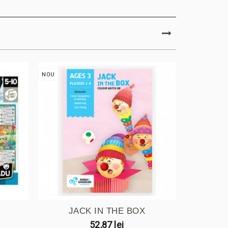
NOU
NOU
.
JACK IN THE BOX
PETR
52,87 lei