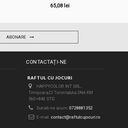
65,08 lei
ABONARE
CONTACTAȚI-NE
RAFTUL CU JOCURI
HAPPYCOLOR INT SRL,
Timișoara,Cl Torontalului DN6 KM
560+840 STG
Sunati-ne acum:
0728881352
E-mail:
contact@raftulcujocuri.ro