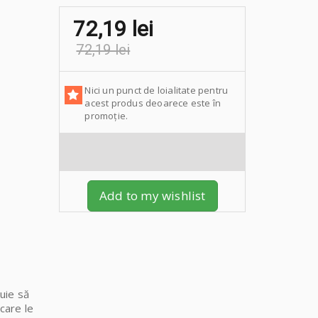
72,19 lei
72,19 lei
Nici un punct de loialitate pentru
acest produs deoarece este în
promoție.
Add to my wishlist
buie să
 care le