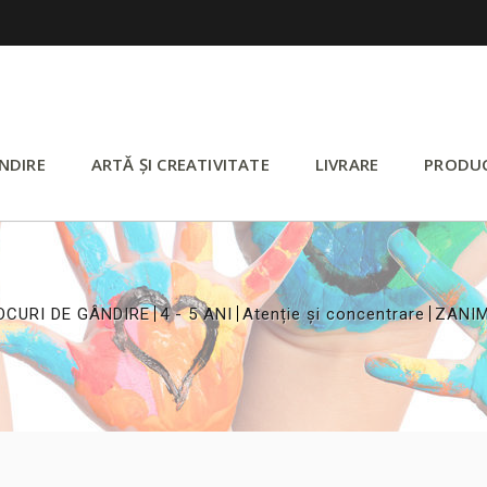
NDIRE
ARTĂ ȘI CREATIVITATE
LIVRARE
PRODU
>
>
>
OCURI DE GÂNDIRE
4 - 5 ANI
Atenție și concentrare
ZANI