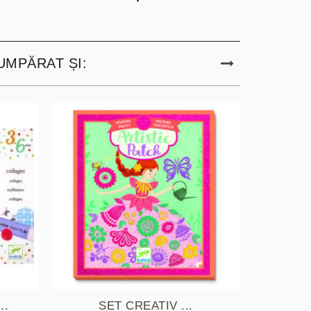
UMPĂRAT ȘI:
..
SET CREATIV ...
PIS