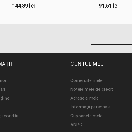
144,39 lei
91,51 lei
MAȚII
CONTUL MEU
noi
Comenzile mele
ări
Notele mele de credit
ți-ne
Adresele mele
Informaţii personale
i condiții
Cupoanele mele
ANPC