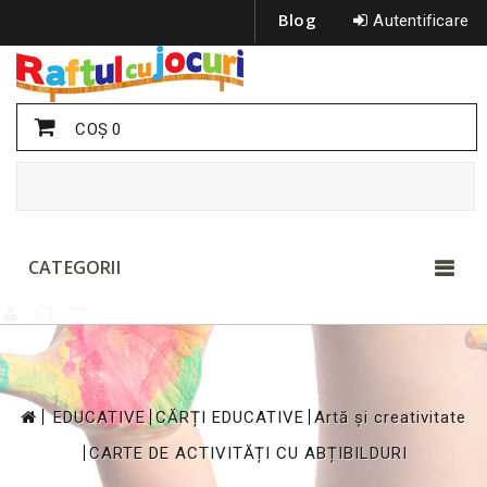
Blog
Autentificare
COŞ
0
CATEGORII
>
>
>
EDUCATIVE
CĂRȚI EDUCATIVE
Artă și creativitate
>
CARTE DE ACTIVITĂȚI CU ABȚIBILDURI