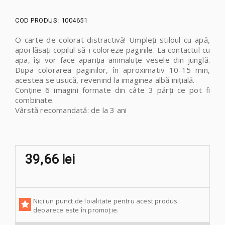
COD PRODUS:
1004651
O carte de colorat distractivă! Umpleți stiloul cu apă,
apoi lăsați copilul să-i coloreze paginile. La contactul cu
apa, își vor face apariția animaluțe vesele din junglă.
Dupa colorarea paginilor, în aproximativ 10-15 min,
acestea se usucă, revenind la imaginea albă inițială.
Conține 6 imagini formate din câte 3 părți ce pot fi
combinate.
Vârstă recomandată: de la 3 ani
39,66 lei
Nici un punct de loialitate pentru acest produs
deoarece este în promoție.