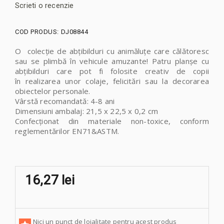
Scrieti o recenzie
COD PRODUS:
DJ08844
O colecție de abțibilduri cu animăluțe care călătoresc
sau se plimbă în vehicule amuzante! Patru planșe cu
abțibilduri care pot fi folosite creativ de copii
în realizarea unor colaje, felicitări sau la decorarea
obiectelor personale.
Vârstă recomandată: 4-8 ani
Dimensiuni ambalaj: 21,5 x 22,5 x 0,2 cm
Confecționat din materiale non-toxice, conform
reglementărilor EN71&ASTM.
16,27 lei
Nici un punct de loialitate pentru acest produs