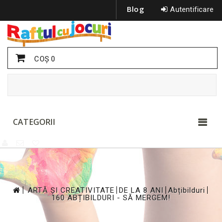
Blog
Autentificare
COŞ
0
CATEGORII
>
>
>
>
ARTĂ ȘI CREATIVITATE
DE LA 8 ANI
Abțibilduri
160 ABȚIBILDURI - SĂ MERGEM!