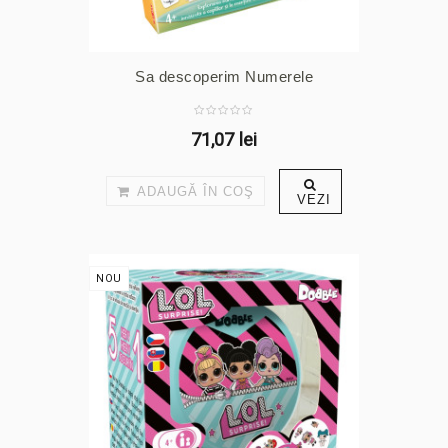
Sa descoperim Numerele
71,07 lei
ADAUGĂ ÎN COŞ
VEZI
NOU