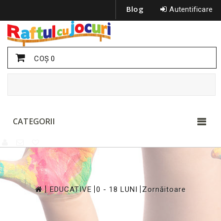
Blog
Autentificare
COŞ
0
CATEGORII
>
>
>
EDUCATIVE
0 - 18 LUNI
Zornăitoare