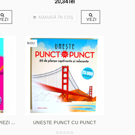
20,34 lei
ADAUGĂ ÎN COŞ
VEZI
VEZI
NOU
ZI ...
UNEȘTE PUNCT CU PUNCT