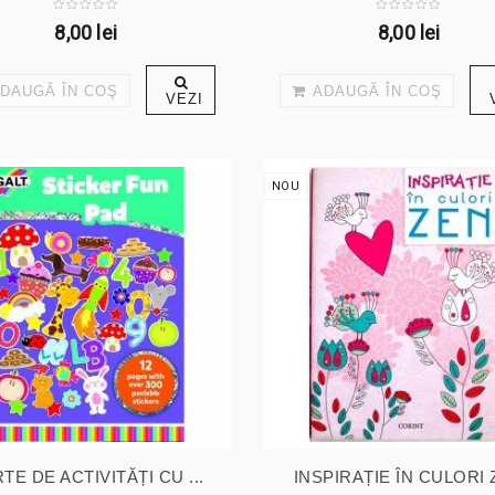
8,00 lei
8,00 lei
DAUGĂ ÎN COŞ
ADAUGĂ ÎN COŞ
VEZI
NOU
TE DE ACTIVITĂȚI CU ...
INSPIRAȚIE ÎN CULORI