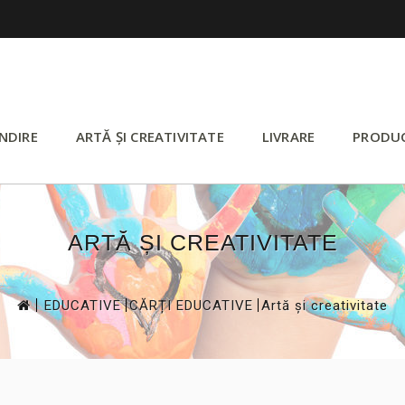
NDIRE
ARTĂ ȘI CREATIVITATE
LIVRARE
PRODU
ARTĂ ȘI CREATIVITATE
>
>
>
EDUCATIVE
CĂRȚI EDUCATIVE
Artă și creativitate