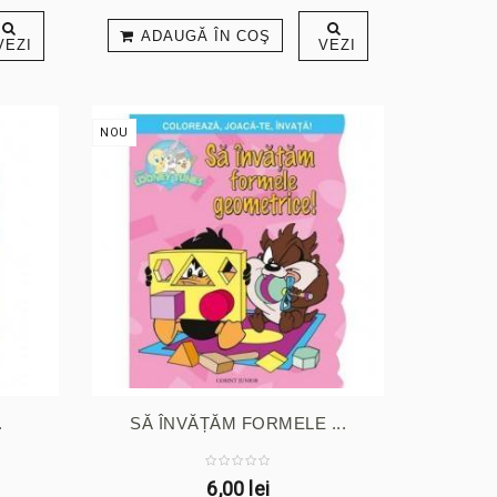
ADAUGĂ ÎN COŞ
VEZI
VEZI
NOU
.
SĂ ÎNVĂȚĂM FORMELE ...
6,00 lei