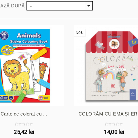
--
AZĂ DUPĂ
NOU
Carte de colorat cu ...
COLORĂM CU EMA ȘI ERIC
25,42 lei
14,00 lei