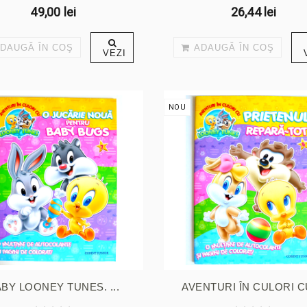
49,00 lei
26,44 lei
DAUGĂ ÎN COŞ
ADAUGĂ ÎN COŞ
VEZI
NOU
BY LOONEY TUNES. ...
AVENTURI ÎN CULORI CU