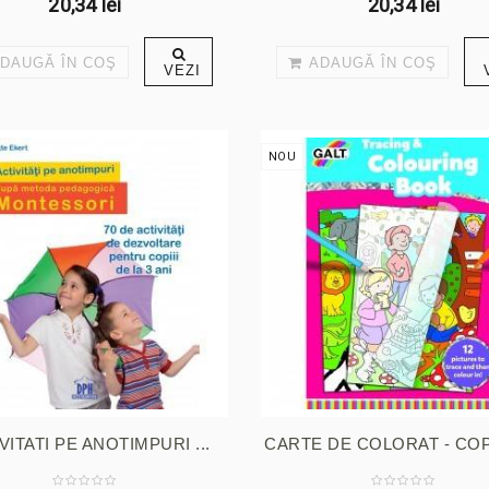
20,34 lei
20,34 lei
DAUGĂ ÎN COŞ
ADAUGĂ ÎN COŞ
VEZI
NOU
VITATI PE ANOTIMPURI ...
CARTE DE COLORAT - COPIE