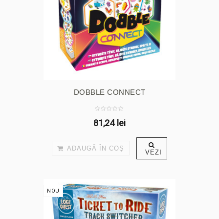
DOBBLE CONNECT
81,24 lei
ADAUGĂ ÎN COŞ
VEZI
NOU