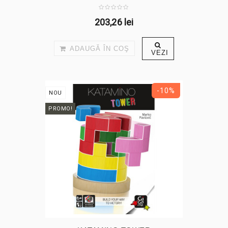
203,26 lei
ADAUGĂ ÎN COŞ
VEZI
-10%
NOU
PROMO!