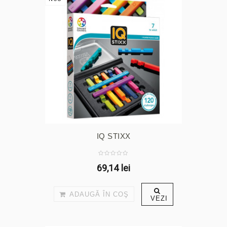
IQ STIXX
69,14 lei
ADAUGĂ ÎN COŞ
VEZI