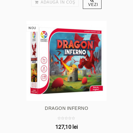
ADAUGĂ ÎN COŞ
VEZI
NOU
DRAGON INFERNO
127,10 lei