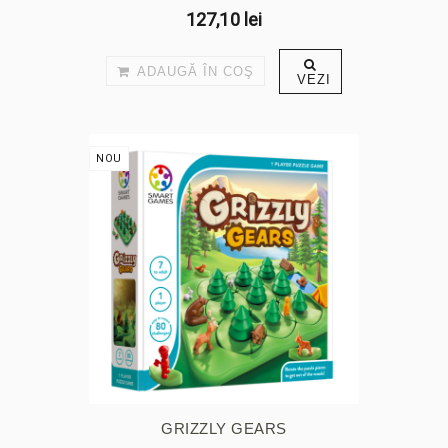
127,10 lei
ADAUGĂ ÎN COŞ
VEZI
NOU
GRIZZLY GEARS