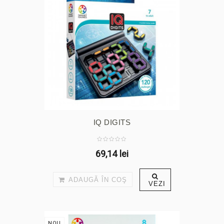
IQ DIGITS
69,14 lei
ADAUGĂ ÎN COŞ
VEZI
NOU