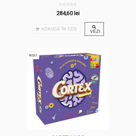
284,60 lei
ADAUGĂ ÎN COŞ
VEZI
NOU