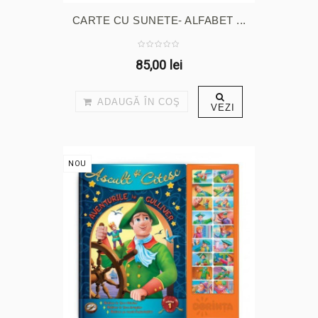
CARTE CU SUNETE- ALFABET ...
85,00 lei
ADAUGĂ ÎN COŞ
VEZI
NOU