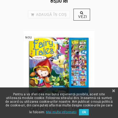
85,00 lei
ADAUGĂ ÎN COŞ
VEZI
NOU
Pentru a vă oferi cea mai bună experiență posibilă, acest site
utilizează module cookie. Folosirea site-ului dvs. înseamnă că sunteți
de acord cu utilizarea cookie-urilor noastre. Am publicat o nouă politică
de cookie-uri, din care puteți afla mai multe despre cookie-urile pe care
CARTE CU SUNETE- FAIRY ...
le folosim.
Mai multe informatii
Ok