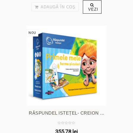
ADAUGĂ ÎN COŞ
VEZI
NOU
RĂSPUNDEL ISTEȚEL- CREION ...
355,78 lei