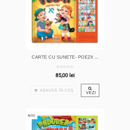
CARTE CU SUNETE- POEZII ...
85,00 lei
ADAUGĂ ÎN COŞ
VEZI
NOU