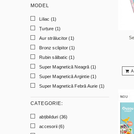
MODEL
Liliac
(1)
Țurțure
(1)
Se
Aur strălucitor
(1)
Bronz sclipitor
(1)
Rubin sălbatic
(1)
Super Magnetică Neagră
(1)
A
Super Magnetică Argintie
(1)
Super Magnetică Febră Aurie
(1)
NOU
CATEGORIE:
abțibilduri
(36)
accesorii
(6)