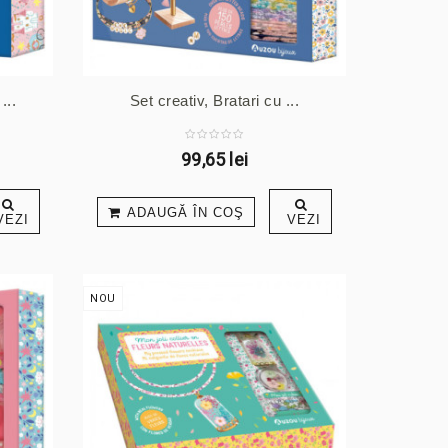
...
Set creativ, Bratari cu ...
99,65 lei
ADAUGĂ ÎN COŞ
VEZI
VEZI
NOU