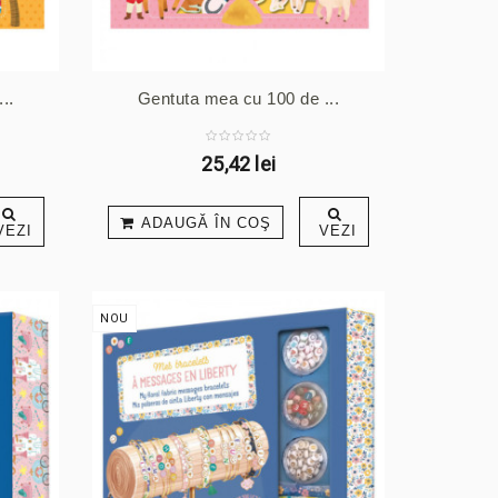
..
Gentuta mea cu 100 de ...
25,42 lei
ADAUGĂ ÎN COŞ
VEZI
VEZI
NOU