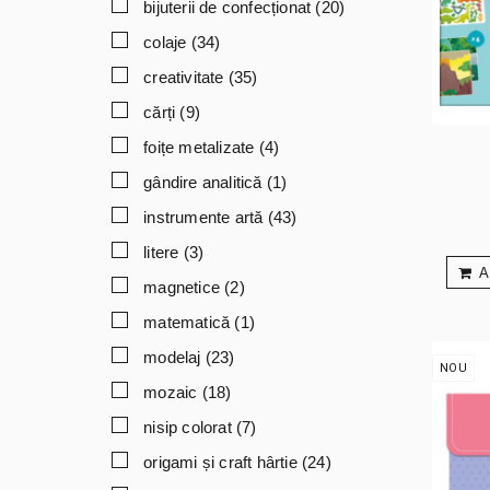
bijuterii de confecționat
(20)
colaje
(34)
creativitate
(35)
cărți
(9)
foițe metalizate
(4)
gândire analitică
(1)
instrumente artă
(43)
litere
(3)
A
magnetice
(2)
matematică
(1)
modelaj
(23)
NOU
mozaic
(18)
nisip colorat
(7)
origami și craft hârtie
(24)