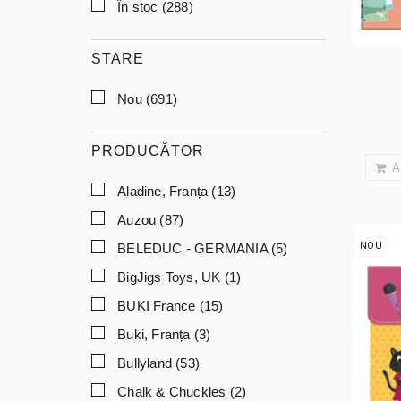
În stoc
(288)
STARE
Nou
(691)
PRODUCĂTOR
A
Aladine, Franța
(13)
Auzou
(87)
NOU
BELEDUC - GERMANIA
(5)
BigJigs Toys, UK
(1)
BUKI France
(15)
Buki, Franța
(3)
Bullyland
(53)
Chalk & Chuckles
(2)