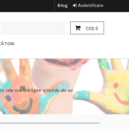
Blog
Autentificare
COŞ
0
CĂTORI
tre cele mai îndrăgite activități ale lor.