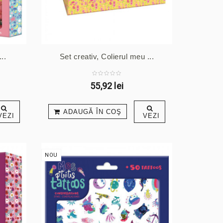
..
Set creativ, Colierul meu ...
55,92 lei
ADAUGĂ ÎN COŞ
VEZI
VEZI
NOU