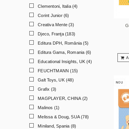
Clementoni, Italia
(4)
Corint Junior
(6)
Creativa Mente
(3)
G
Djeco, Franţa
(183)
Editura DPH, România
(5)
Editura Gama, Romania
(6)
A
Educational Insights, UK
(4)
FEUCHTMANN
(15)
Galt Toys, UK
(48)
NOU
Grafix
(3)
MAGPLAYER, CHINA
(2)
Malinos
(1)
Melissa & Doug, SUA
(78)
Miniland, Spania
(8)