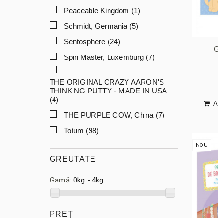
Peaceable Kingdom
(1)
Schmidt, Germania
(5)
Sentosphere
(24)
G
Spin Master, Luxemburg
(7)
THE ORIGINAL CRAZY AARON'S
THINKING PUTTY - MADE IN USA
(4)
A
THE PURPLE COW, China
(7)
Totum
(98)
NOU
GREUTATE
Gamă:
0kg - 4kg
PREȚ