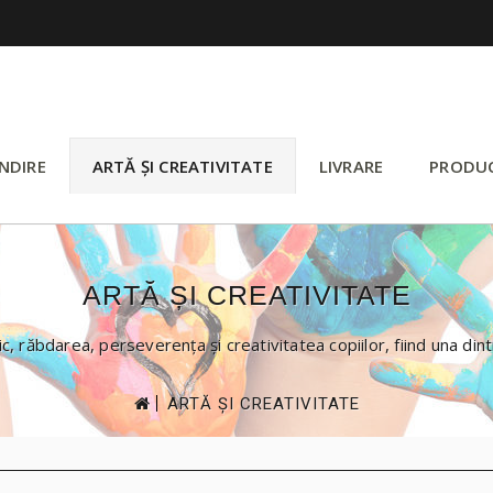
NDIRE
ARTĂ ȘI CREATIVITATE
LIVRARE
PRODU
ARTĂ ȘI CREATIVITATE
ic, răbdarea, perseverența și creativitatea
copiilor
, fiind una din
>
ARTĂ ȘI CREATIVITATE