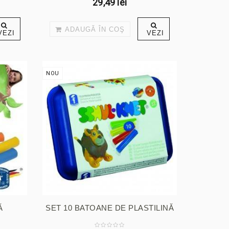
29,49 lei
ADAUGĂ ÎN COŞ
VEZI
VEZI
NOU
Ă
SET 10 BATOANE DE PLASTILINĂ