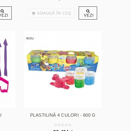
ADAUGĂ ÎN COŞ
VEZI
VEZI
NOU
I
PLASTILINĂ 4 CULORI - 600 G