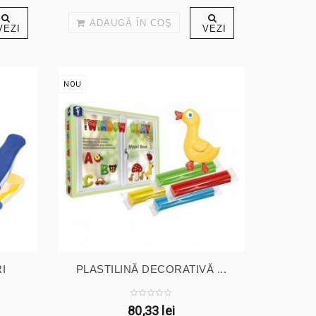
ADAUGĂ ÎN COŞ
VEZI
VEZI
NOU
I
PLASTILINĂ DECORATIVĂ ...
80,33 lei