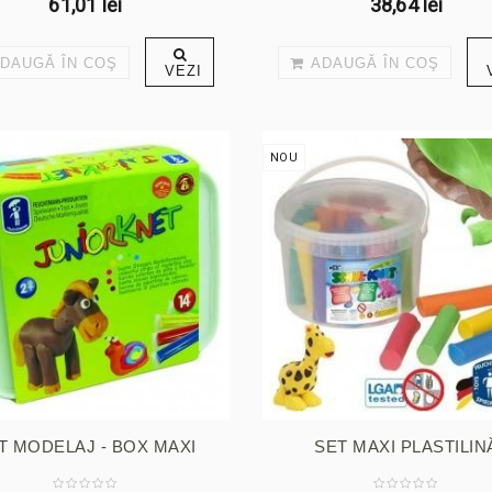
61,01 lei
38,64 lei
DAUGĂ ÎN COŞ
ADAUGĂ ÎN COŞ
VEZI
NOU
T MODELAJ - BOX MAXI
SET MAXI PLASTILIN