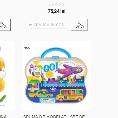
75,24 lei
ADAUGĂ ÎN COŞ
VEZI
VEZI
NOU
INĂ
SPUMĂ DE MODELAT - SET DE ...