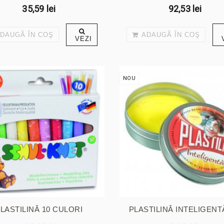
35,59 lei
92,53 lei
DAUGĂ ÎN COŞ
ADAUGĂ ÎN COŞ
VEZI
NOU
LASTILINĂ 10 CULORI
PLASTILINĂ INTELIGENTĂ 