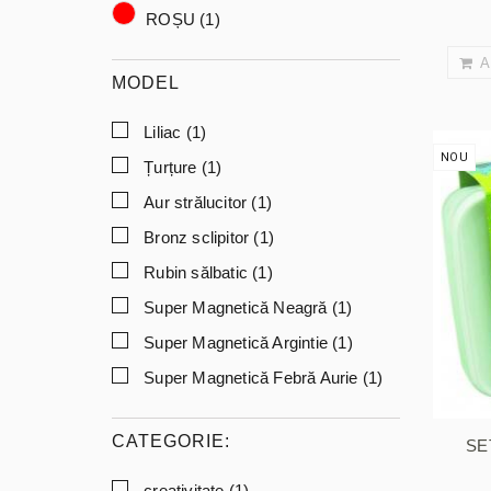
ROȘU
(1)
A
MODEL
Liliac
(1)
NOU
Țurțure
(1)
Aur strălucitor
(1)
Bronz sclipitor
(1)
Rubin sălbatic
(1)
Super Magnetică Neagră
(1)
Super Magnetică Argintie
(1)
Super Magnetică Febră Aurie
(1)
CATEGORIE:
SE
creativitate
(1)