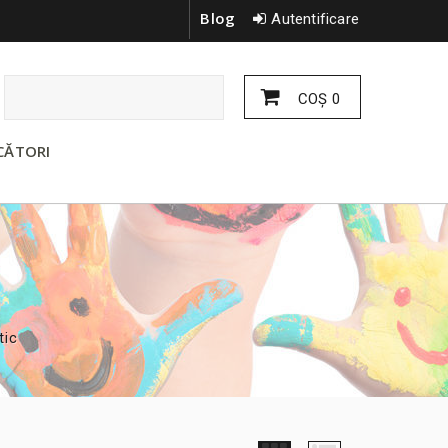
Blog
Autentificare
COŞ
0
CĂTORI
tic