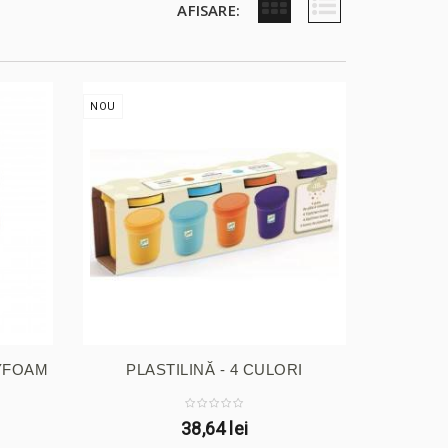
AFISARE:
NOU
YFOAM
PLASTILINĂ - 4 CULORI
38,64 lei