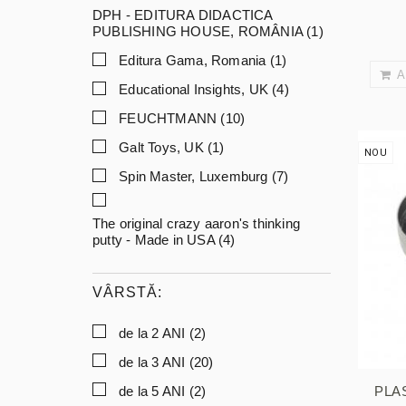
DPH - EDITURA DIDACTICA
PUBLISHING HOUSE, ROMÂNIA
(1)
Editura Gama, Romania
(1)
A
Educational Insights, UK
(4)
FEUCHTMANN
(10)
Galt Toys, UK
(1)
NOU
Spin Master, Luxemburg
(7)
The original crazy aaron's thinking
putty - Made in USA
(4)
VÂRSTĂ:
de la 2 ANI
(2)
de la 3 ANI
(20)
de la 5 ANI
(2)
PLAS