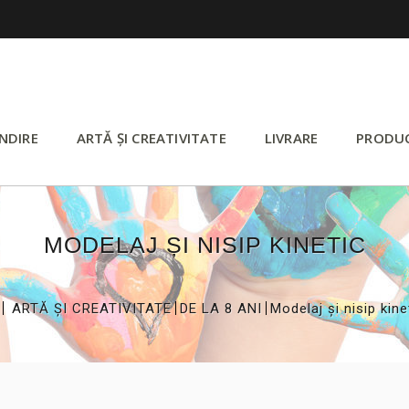
NDIRE
ARTĂ ȘI CREATIVITATE
LIVRARE
PRODU
MODELAJ ȘI NISIP KINETIC
>
>
>
ARTĂ ȘI CREATIVITATE
DE LA 8 ANI
Modelaj și nisip kine