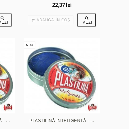
22,37 lei
ADAUGĂ ÎN COŞ
VEZI
VEZI
NOU
- ...
PLASTILINĂ INTELIGENTĂ - ...