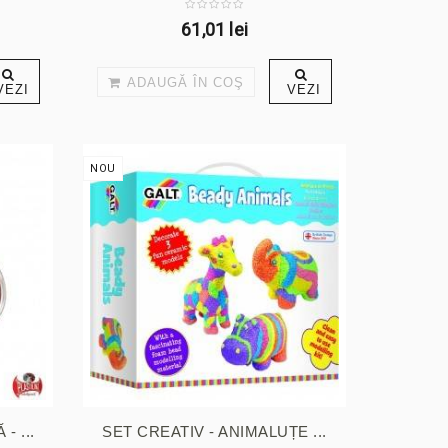
61,01 lei
ADAUGĂ ÎN COŞ
VEZI
VEZI
NOU
- ...
SET CREATIV - ANIMALUȚE ...