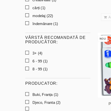
cărți
(1)
modelaj
(22)
A
îndemânare
(1)
VÂRSTĂ RECOMANDATĂ DE
NOU
PRODUCĂTOR:
3+
(4)
6 - 99
(1)
8 - 99
(1)
PRODUCATOR:
Buki, Franța
(1)
Djeco, Franta
(2)
P