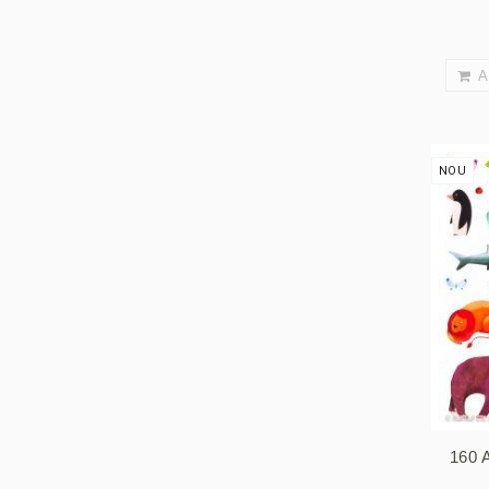
A
NOU
160 