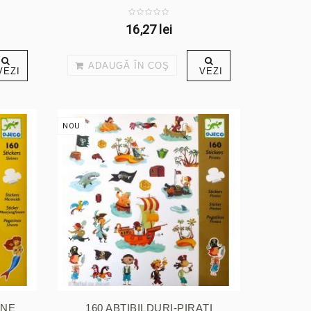
16,27 lei
ADAUGĂ ÎN COŞ
VEZI
VEZI
NOU
ENE
160 ABȚIBILDURI-PIRAȚI