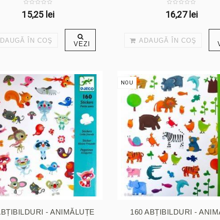
15,25 lei
16,27 lei
DAUGĂ ÎN COŞ
ADAUGĂ ÎN COŞ
VEZI
NOU
ABȚIBILDURI - ANIMĂLUȚE
160 ABȚIBILDURI - ANI