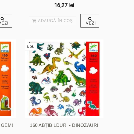
16,27 lei
ADAUGĂ ÎN COŞ
VEZI
VEZI
NOU
ERGEM!
160 ABȚIBILDURI - DINOZAURI