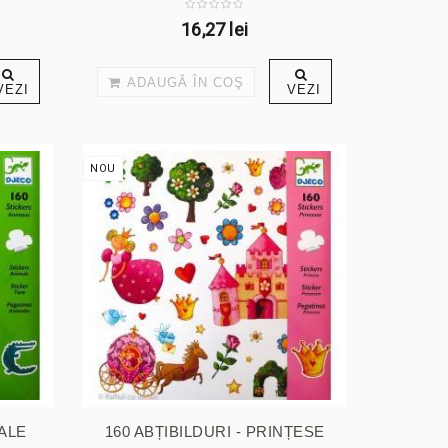
16,27 lei
ADAUGĂ ÎN COŞ
VEZI
VEZI
NOU
MALE
160 ABȚIBILDURI - PRINȚESE