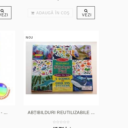
ADAUGĂ ÎN COŞ
VEZI
VEZI
NOU
 ...
ABȚIBILDURI REUTILIZABILE ...