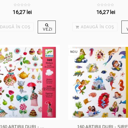
16,27 lei
16,27 lei
DAUGĂ ÎN COŞ
ADAUGĂ ÎN COŞ
VEZI
NOU
160 ABȚIBILDURI - ...
160 ABȚIBILDURI - SIR