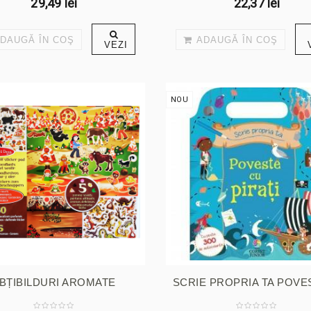
29,49 lei
22,37 lei
DAUGĂ ÎN COŞ
ADAUGĂ ÎN COŞ
VEZI
NOU
BȚIBILDURI AROMATE
SCRIE PROPRIA TA POVES