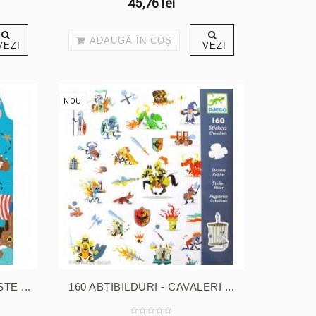
45,76 lei
ADAUGĂ ÎN COŞ
VEZI
VEZI
NOU
TE ...
160 ABȚIBILDURI - CAVALERI ...