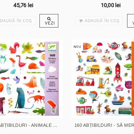
45,76 lei
10,00 lei
DAUGĂ ÎN COŞ
ADAUGĂ ÎN COŞ
VEZI
NOU
ABȚIBILDURI - ANIMALE ...
160 ABȚIBILDURI - SĂ M