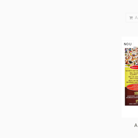
A
NOU
A