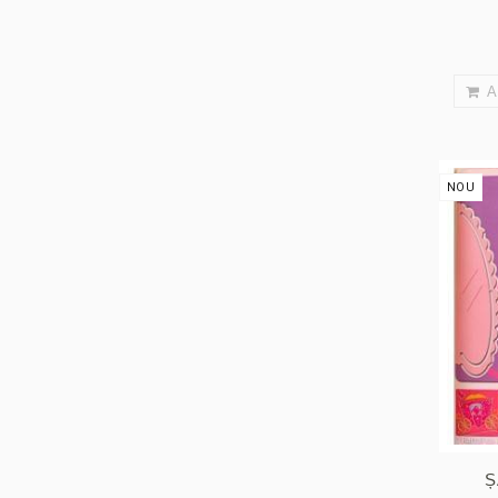
A
NOU
Ș