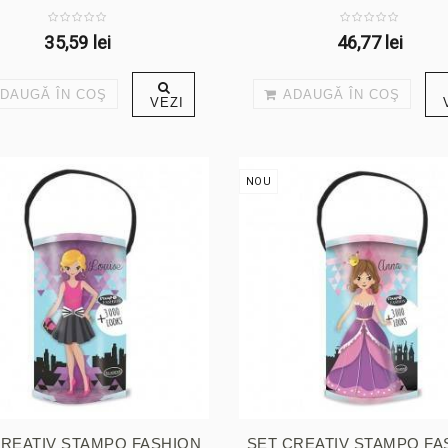
COMICS
35,59 lei
46,77 lei
DAUGĂ ÎN COŞ
ADAUGĂ ÎN COŞ
VEZI
NOU
CREATIV STAMPO FASHION
SET CREATIV STAMPO FA