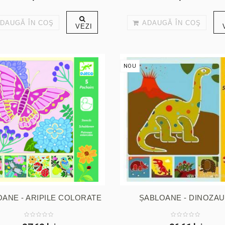
DAUGĂ ÎN COŞ
ADAUGĂ ÎN COŞ
VEZI
NOU
ANE - ARIPILE COLORATE
ȘABLOANE - DINOZAU