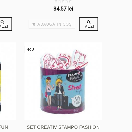
34,57 lei
ADAUGĂ ÎN COŞ
VEZI
VEZI
NOU
FUN
SET CREATIV STAMPO FASHION