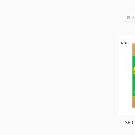
A
NOU
SET 