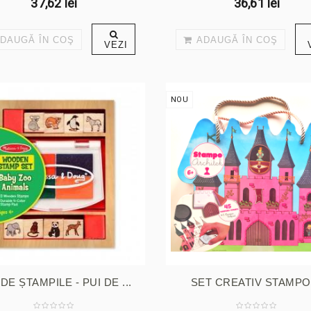
37,62 lei
36,61 lei
DAUGĂ ÎN COŞ
ADAUGĂ ÎN COŞ
VEZI
NOU
DE ȘTAMPILE - PUI DE ...
SET CREATIV STAMPO 