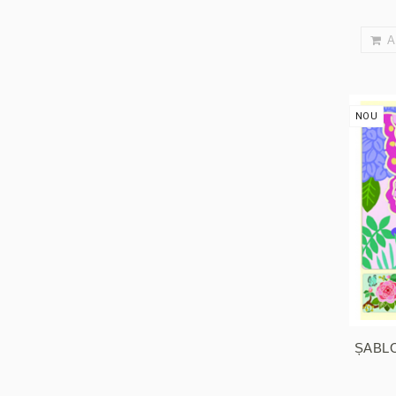
A
NOU
ȘABLO