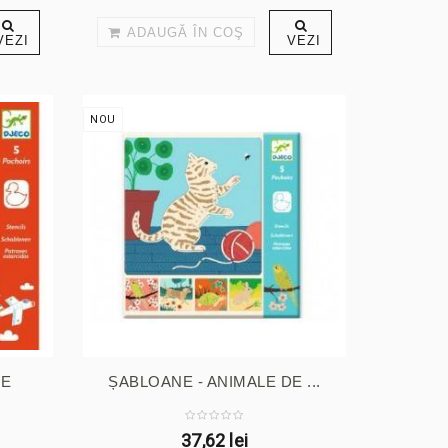
ADAUGĂ ÎN COŞ
VEZI
VEZI
NOU
LE
ȘABLOANE - ANIMALE DE ...
37,62 lei