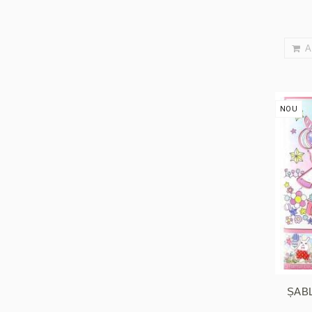
A
NOU
ȘAB