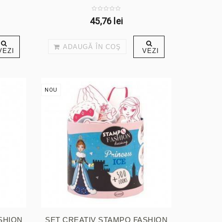
...
45,76 lei
ADAUGĂ ÎN COŞ
VEZI
VEZI
NOU
SHION
SET CREATIV STAMPO FASHION