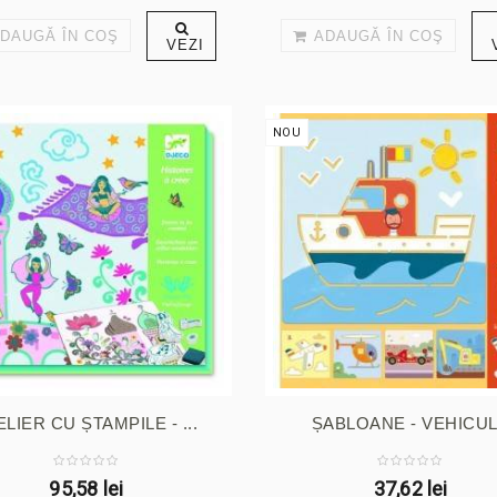
DAUGĂ ÎN COŞ
ADAUGĂ ÎN COŞ
VEZI
NOU
ELIER CU ȘTAMPILE - ...
ȘABLOANE - VEHICU
95,58 lei
37,62 lei