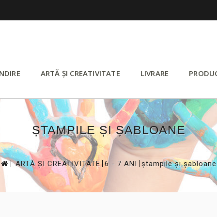
NDIRE
ARTĂ ȘI CREATIVITATE
LIVRARE
PRODU
ȘTAMPILE ȘI ȘABLOANE
>
>
>
ARTĂ ȘI CREATIVITATE
6 - 7 ANI
ștampile și șabloane