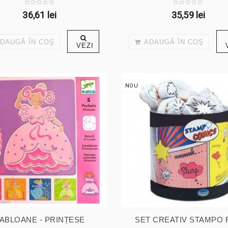
36,61 lei
35,59 lei
DAUGĂ ÎN COŞ
ADAUGĂ ÎN COŞ
VEZI
NOU
ABLOANE - PRINȚESE
SET CREATIV STAMPO 