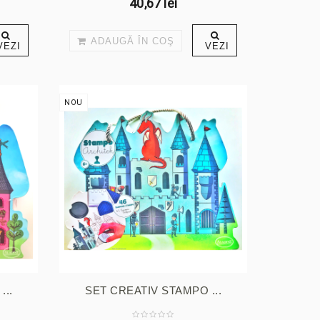
40,67 lei
ADAUGĂ ÎN COŞ
VEZI
VEZI
NOU
...
SET CREATIV STAMPO ...