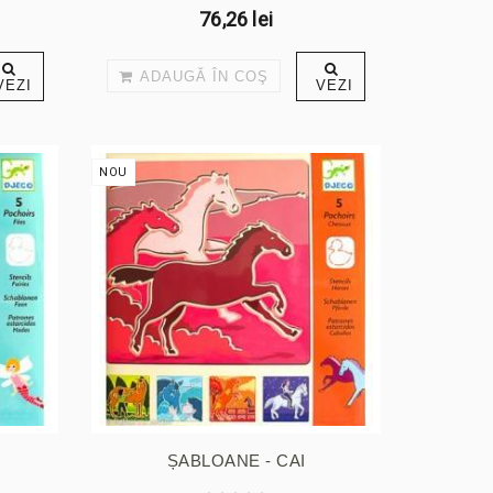
76,26 lei
ADAUGĂ ÎN COŞ
VEZI
VEZI
NOU
ȘABLOANE - CAI