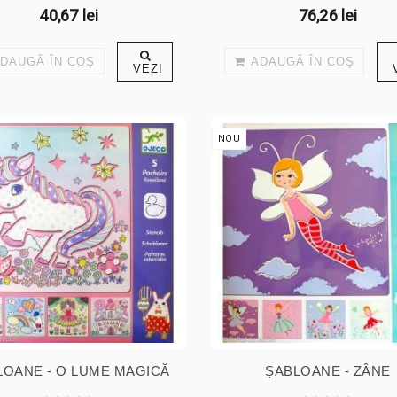
40,67 lei
76,26 lei
DAUGĂ ÎN COŞ
ADAUGĂ ÎN COŞ
VEZI
NOU
LOANE - O LUME MAGICĂ
ȘABLOANE - ZÂNE