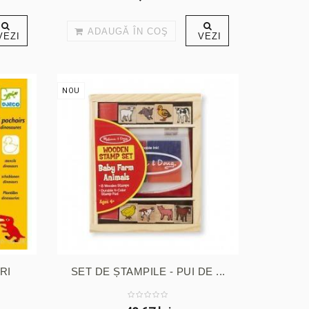
ADAUGĂ ÎN COŞ
VEZI
VEZI
NOU
RI
SET DE ȘTAMPILE - PUI DE ...