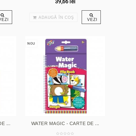
39,66 lei
ADAUGĂ ÎN COŞ
VEZI
VEZI
NOU
 ...
WATER MAGIC - CARTE DE ...