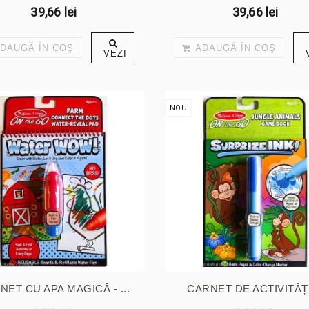
39,66 lei
39,66 lei
DAUGĂ ÎN COŞ
ADAUGĂ ÎN COŞ
VEZI
NOU
NET CU APA MAGICĂ - ...
CARNET DE ACTIVITĂȚI 