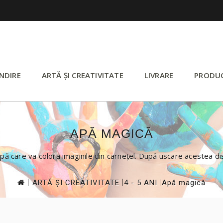
NDIRE
ARTĂ ȘI CREATIVITATE
LIVRARE
PRODU
APĂ MAGICĂ
 apă care va colora imaginile din carne
ț
el. După uscare acestea d
>
>
>
ARTĂ ȘI CREATIVITATE
4 - 5 ANI
Apă magică