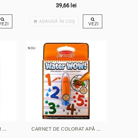
39,66 lei
ADAUGĂ ÎN COŞ
VEZI
VEZI
NOU
...
CARNET DE COLORAT APĂ ...