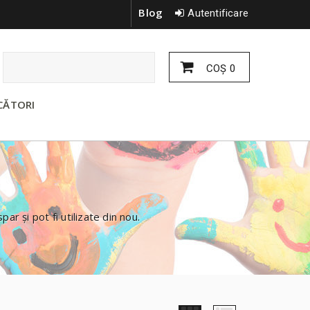
Blog
Autentificare
COŞ
0
CĂTORI
ispar
și
pot fi utilizate din nou.