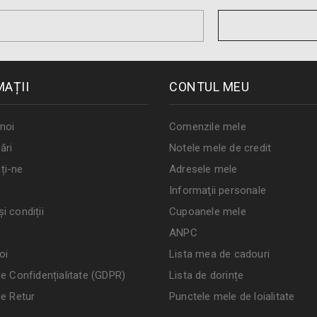
MAȚII
CONTUL MEU
noi
Comenzile mele
ări
Notele mele de credit
ți-ne
Adresele mele
Informaţii personale
i condiții
Cupoanele mele
ANPC
oi
Lista mea de cadouri
de Confidențialitate (GDPR)
Lista de dorințe
de Retur
Punctele mele de loialitate