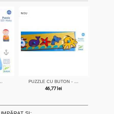
NOU
NOU
..
PUZZLE CU BUTON - ...
PUZZL
46,77 lei
UMPĂRAT ȘI: