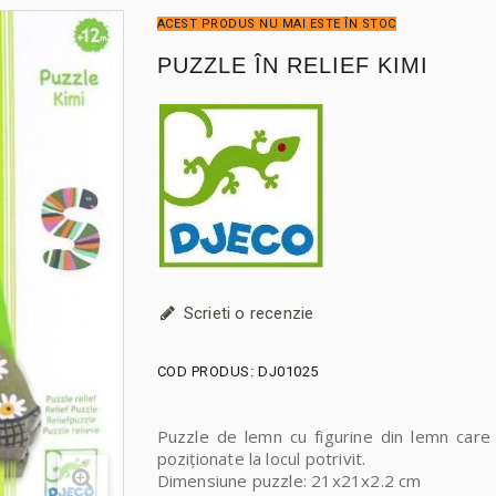
ACEST PRODUS NU MAI ESTE ÎN STOC
PUZZLE ÎN RELIEF KIMI
Scrieti o recenzie
COD PRODUS:
DJ01025
Puzzle de lemn cu figurine din lemn care
poziționate la locul potrivit.
Dimensiune puzzle: 21x21x2.2 cm