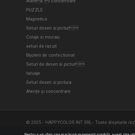
Atene i concentrare
PUZZLE
Magnetice
Seturi desen si pictur
Colaje si mozaic
seturi de razuit
Bijuterii de confectionat
Seturi de desen si pictur
tatuaje
Seturi desen si pictura
Atențe și concentrare
© 2025 - HAPPYCOLOR INT SRL- Toate drepturile rez
Pentru a vă oferi cea mai bună experiență posibilă, acest site ut