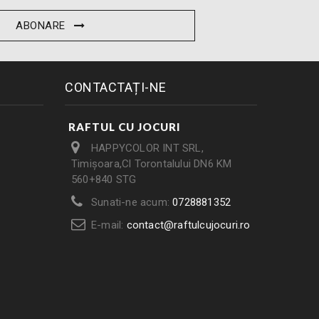
ABONARE
CONTACTAȚI-NE
RAFTUL CU JOCURI
HAPPYCOLOR INT SRL,
Timișoara,Cl Torontalului DN6 KM
560+840 STG
Sunati-ne acum:
0728881352
E-mail:
contact@raftulcujocuri.ro