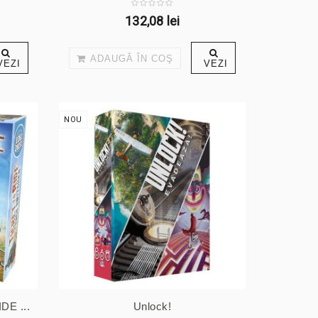
132,08 lei
ADAUGĂ ÎN COŞ
VEZI
VEZI
NOU
E ...
Unlock!