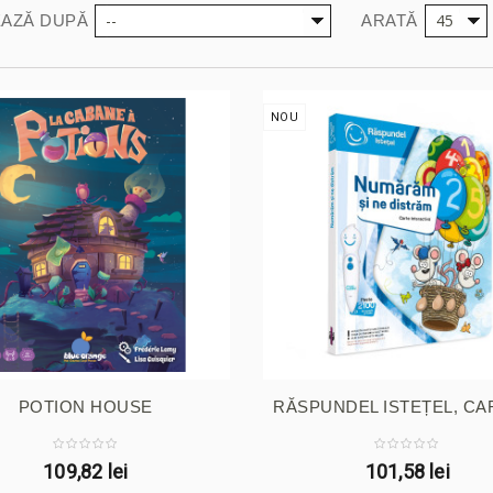
--
45
AZĂ DUPĂ
ARATĂ
NOU
POTION HOUSE
RĂSPUNDEL ISTEȚEL, CAR
109,82 lei
101,58 lei