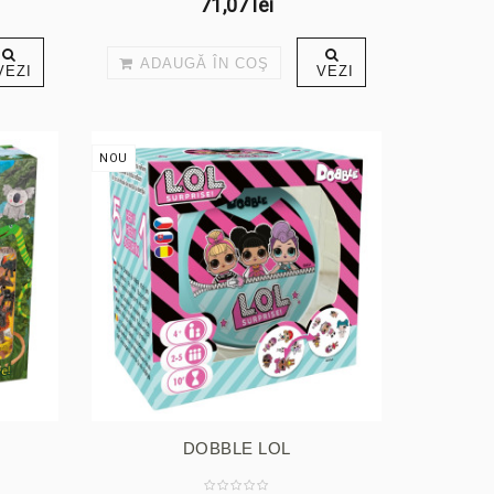
71,07 lei
ADAUGĂ ÎN COŞ
VEZI
VEZI
NOU
DOBBLE LOL