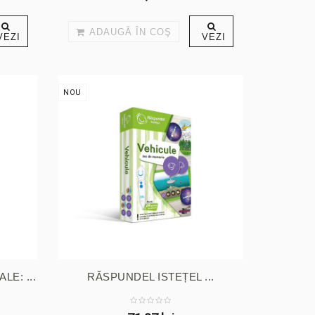
ADAUGĂ ÎN COŞ
VEZI
VEZI
NOU
E: ...
RĂSPUNDEL ISTEȚEL ...