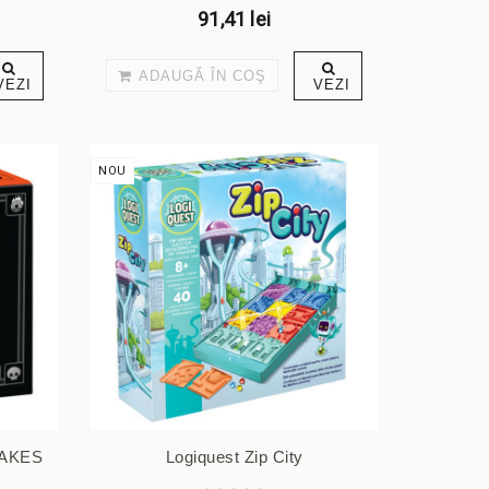
91,41 lei
ADAUGĂ ÎN COŞ
VEZI
VEZI
NOU
AKES
Logiquest Zip City