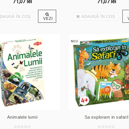
71,07 lei
71,07 lei
DAUGĂ ÎN COŞ
ADAUGĂ ÎN COŞ
VEZI
NOU
Animalele lumii
Sa exploram in safari!