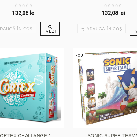
132,08 lei
132,08 lei
DAUGĂ ÎN COŞ
ADAUGĂ ÎN COŞ
VEZI
NOU
ORTEX CHALLANGE 1
SONIC SUPER TEAM