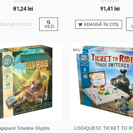
81,24 lei
91,41 lei
DAUGĂ ÎN COŞ
ADAUGĂ ÎN COŞ
VEZI
NOU
ogiquest Shadow Glyphs
LOGIQUEST TICKET TO RID