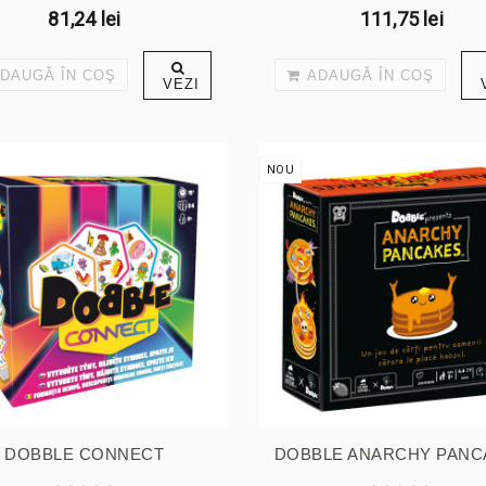
81,24 lei
111,75 lei
DAUGĂ ÎN COŞ
ADAUGĂ ÎN COŞ
VEZI
NOU
DOBBLE CONNECT
DOBBLE ANARCHY PANC
RO