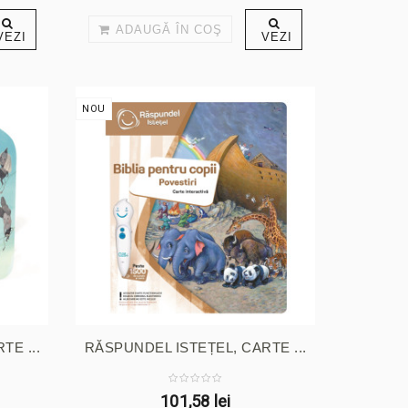
ADAUGĂ ÎN COŞ
VEZI
VEZI
NOU
TE ...
RĂSPUNDEL ISTEȚEL, CARTE ...
101,58 lei