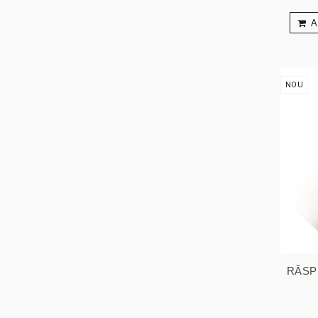
A
NOU
RĂSPU