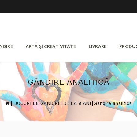
NDIRE
ARTĂ ȘI CREATIVITATE
LIVRARE
PRODU
GÂNDIRE ANALITICĂ
>
>
>
JOCURI DE GÂNDIRE
DE LA 8 ANI
Gândire analitică