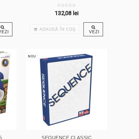
132,08 lei
ADAUGĂ ÎN COŞ
VEZI
VEZI
NOU
S
SEQUENCE CLASSIC