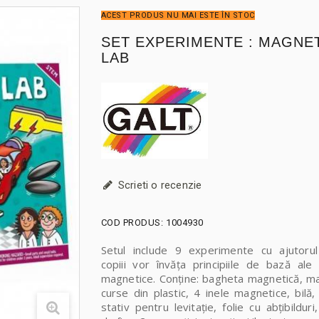
ACEST PRODUS NU MAI ESTE ÎN STOC
SET EXPERIMENTE : MAGNE
LAB
Scrieti o recenzie
COD PRODUS:
1004930
Setul include 9 experimente cu ajutorul
copiii vor învăța principiile de bază ale 
magnetice. Conține: bagheta magnetică, m
curse din plastic, 4 inele magnetice, bilă, l
stativ pentru levitație, folie cu abțibilduri,