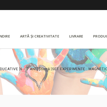
NDIRE
ARTĂ ȘI CREATIVITATE
LIVRARE
PRODU
>
>
>
EDUCATIVE
6 - 7 ANI
Știință
SET EXPERIMENTE : MAGNETI