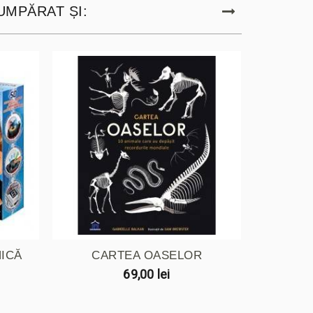
UMPĂRAT ȘI:
NICĂ
CARTEA OASELOR
ARC
69,00 lei