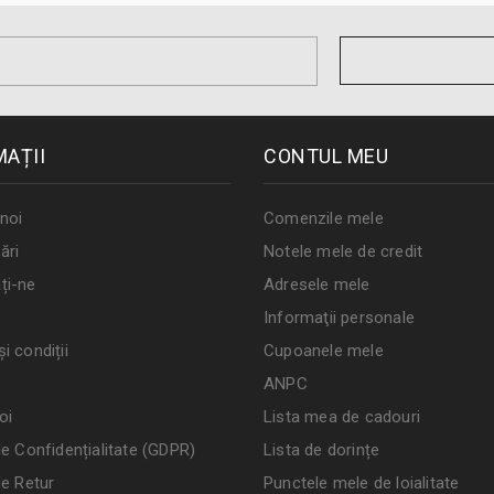
MAȚII
CONTUL MEU
noi
Comenzile mele
ări
Notele mele de credit
ți-ne
Adresele mele
Informaţii personale
i condiții
Cupoanele mele
ANPC
oi
Lista mea de cadouri
de Confidențialitate (GDPR)
Lista de dorințe
de Retur
Punctele mele de loialitate