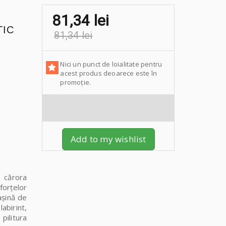
81,34 lei
TIC
81,34 lei
Nici un punct de loialitate pentru
acest produs deoarece este în
promoție.
Add to my wishlist
 cărora
forțelor
așină de
abirint,
 pilitura