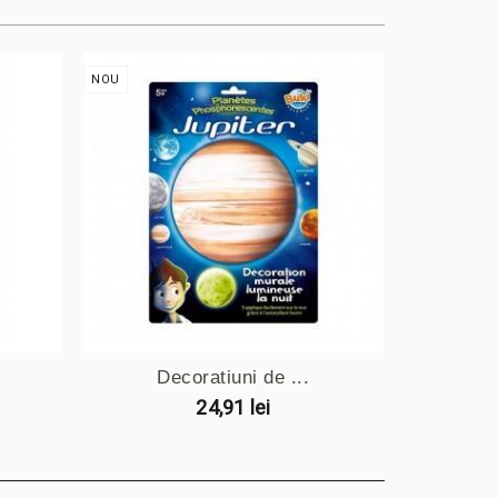
NOU
NOU
Decoratiuni de ...
De
24,91 lei