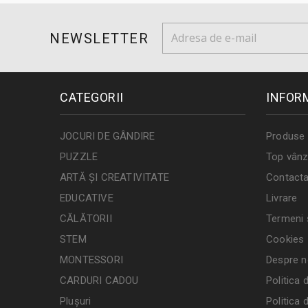
NEWSLETTER
CATEGORII
INFOR
JOCURI DE GÂNDIRE
Produse 
PUZZLE
Top vânz
ARTĂ ȘI CREATIVITATE
Contacta
EDUCATIVE
Livrare
CĂLĂTORII
Termeni ș
STEM
Cookies
MONTESSORI
Despre n
CARDURI CADOU
Politica 
Plușuri
Politica 