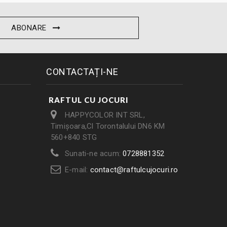
ABONARE
CONTACTAȚI-NE
RAFTUL CU JOCURI
HAPPYCOLOR INT SRL,
Timișoara,Cl Torontalului DN6 KM
560+840 STG
Sunati-ne acum:
0728881352
E-mail:
contact@raftulcujocuri.ro