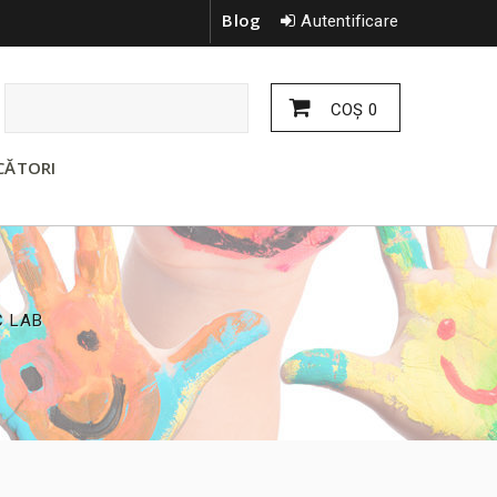
Blog
Autentificare
COŞ
0
CĂTORI
C LAB