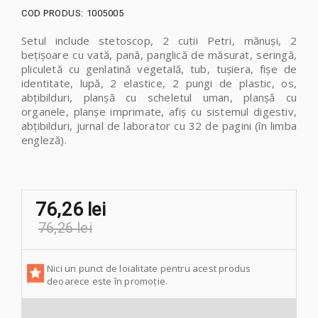
COD PRODUS:
1005005
Setul include
stetoscop, 2 cutii Petri, mănuși, 2
bețișoare cu vată, pană, panglică de măsurat, seringă,
pliculetă cu genlatină vegetală, tub, tușiera, fișe de
identitate, lupă, 2 elastice, 2 pungi de plastic, os,
abțibilduri, planșă cu scheletul uman, planșă cu
organele, planșe imprimate, afiș cu sistemul digestiv,
abțibilduri, jurnal de laborator cu 32 de pagini (în limba
engleză).
76,26 lei
76,26 lei
Nici un punct de loialitate pentru acest produs
deoarece este în promoție.