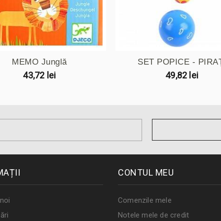
MEMO Junglă
SET POPICE - PIRA
43,72 lei
49,82 lei
MAȚII
CONTUL MEU
noi
Comenzile mele
ări
Notele mele de credit