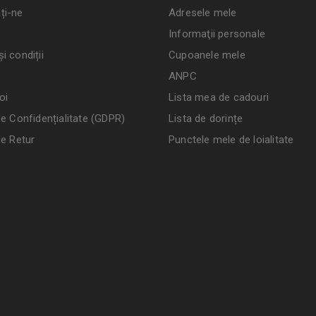
ți-ne
Adresele mele
Informaţii personale
i condiții
Cupoanele mele
ANPC
oi
Lista mea de cadouri
de Confidențialitate (GDPR)
Lista de dorințe
de Retur
Punctele mele de loialitate