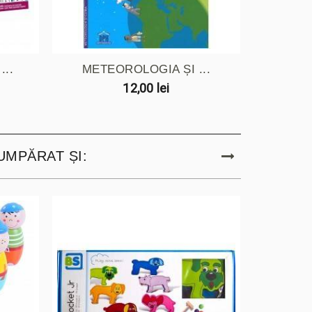
...
METEOROLOGIA ȘI ...
PLANE
12,00 lei
UMPĂRAT ȘI: