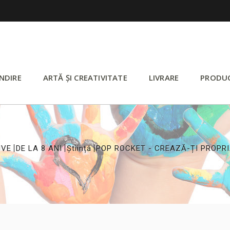
NDIRE
ARTĂ ȘI CREATIVITATE
LIVRARE
PRODU
>
>
>
IVE
DE LA 8 ANI
Știință
POP ROCKET - CREAZĂ-ȚI PROPR