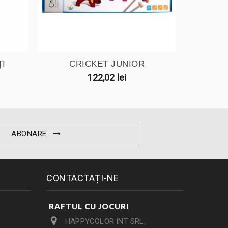
ȚI
CRICKET JUNIOR
ALFA
122,02 lei
ABONARE
CONTACTAȚI-NE
RAFTUL CU JOCURI
HAPPYCOLOR INT SRL,