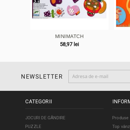
MINIMATCH
58,97 lei
NEWSLETTER
CATEGORII
INFOR
JOCURI DE GÂNDIRE
Produse 
PUZZLE
Top vânz