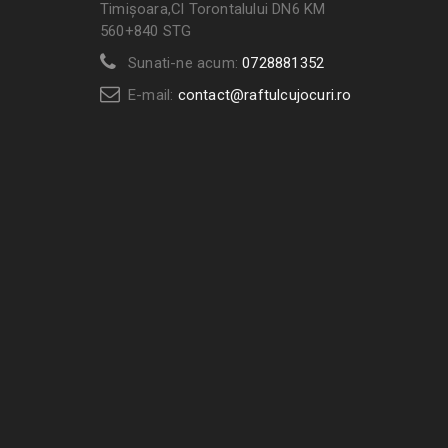
Timișoara,Cl Torontalului DN6 KM
560+840 STG
Sunati-ne acum:
0728881352
E-mail:
contact@raftulcujocuri.ro