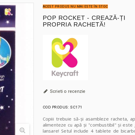
ACEST PRODUS NU MAI ESTE ÎN STOC
POP ROCKET - CREAZĂ-ȚI
PROPRIA RACHETĂ!
Scrieti o recenzie
COD PRODUS:
SC171
Copiii trebuie să-și asambleze racheta, a
alimenteze cu apă și "combustibil" și este
lansare! Setul include 4 tablete de bicar