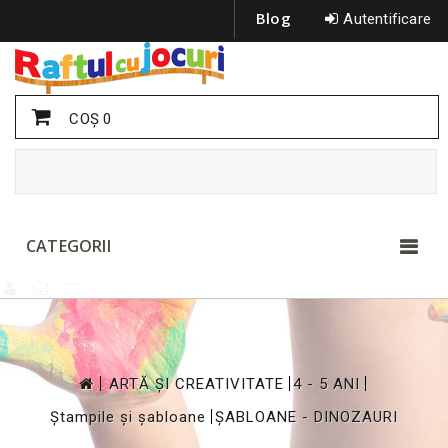
Blog
Autentificare
COŞ
0
CATEGORII
>
>
>
ARTĂ ȘI CREATIVITATE
4 - 5 ANI
>
Ștampile și șabloane
ȘABLOANE - DINOZAURI