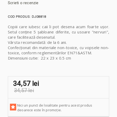
Scrieti o recenzie
COD PRODUS:
DJ08818
Copiii care iubesc caii îi pot desena acum foarte ușor.
Setul conține 5 șabloane diferite, cu usoare "nervuri",
care facilitează desenatul.
Vârsta recomandată: de la 6 ani.
Confecționat din materiale non-toxice, cu vopsele non-
toxice, conform reglementărilor EN71&ASTM.
Dimensiuni cutie: 22 x 23 x 0.5 cm
34,57 lei
34,57 lei
Nici un punct de loialitate pentru acest produs
deoarece este în promoție.