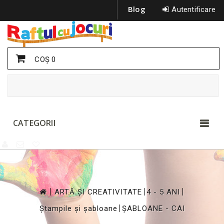
Blog
Autentificare
COŞ
0
CATEGORII
>
>
>
ARTĂ ȘI CREATIVITATE
4 - 5 ANI
>
Ștampile și șabloane
ȘABLOANE - CAI