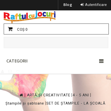
Blog
Autentificare
COŞ
0
CATEGORII
>
>
>
ARTĂ ȘI CREATIVITATE
4 - 5 ANI
>
Ștampile și șabloane
SET DE ȘTAMPILE - LA ȘCOALĂ