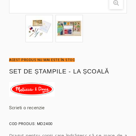
ACEST PRODUS NU MAI ESTE ÎN STOC
SET DE ȘTAMPILE - LA ȘCOALĂ
Scrieti o recenzie
COD PRODUS:
MD2400
Draguț pentru copiii care îndrăgesc să se joace de-a