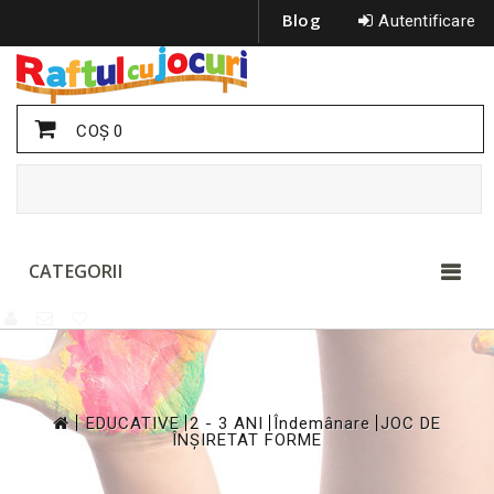
Blog
Autentificare
COŞ
0
CATEGORII
>
>
>
>
EDUCATIVE
2 - 3 ANI
Îndemânare
JOC DE
ÎNȘIRETAT FORME