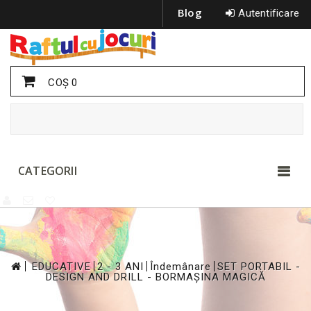
Blog
Autentificare
COŞ
0
CATEGORII
>
>
>
>
EDUCATIVE
2 - 3 ANI
Îndemânare
SET PORTABIL -
DESIGN AND DRILL - BORMAȘINA MAGICĂ