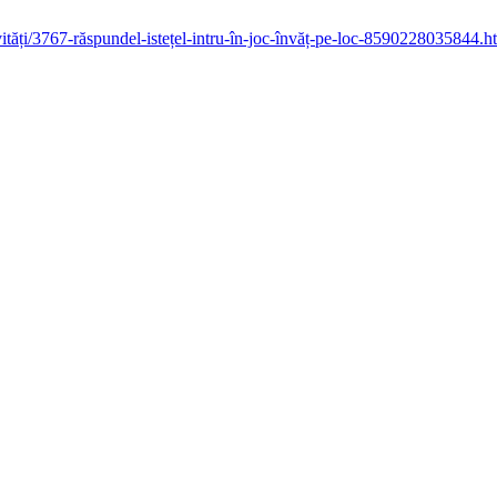
tivități/3767-răspundel-istețel-intru-în-joc-învăț-pe-loc-8590228035844.h